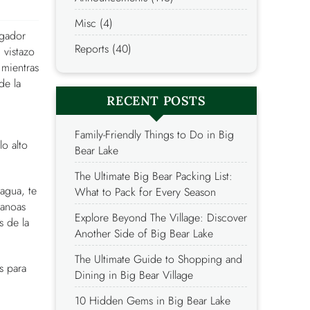
Misc (4)
agador
Reports (40)
 vistazo
 mientras
de la
RECENT POSTS
Family-Friendly Things to Do in Big
lo alto
Bear Lake
The Ultimate Big Bear Packing List:
 agua, te
What to Pack for Every Season
canoas
Explore Beyond The Village: Discover
s de la
Another Side of Big Bear Lake
The Ultimate Guide to Shopping and
s para
Dining in Big Bear Village
10 Hidden Gems in Big Bear Lake