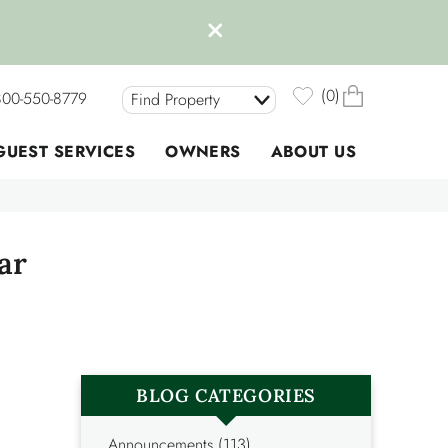
0
800-550-8779
Find Property
GUEST SERVICES
OWNERS
ABOUT US
ar
BLOG CATEGORIES
Announcements (113)