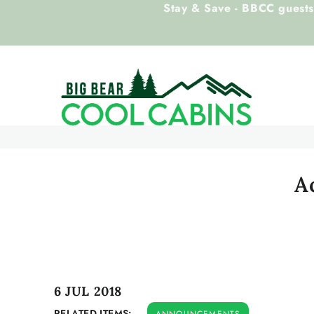
Stay & Save - BBCC guests 
Skip to main content
Big Bear Cool Cabins
A
You are here
6 JUL 2018
RELATED ITEMS:
ANNOUNCEMENTS