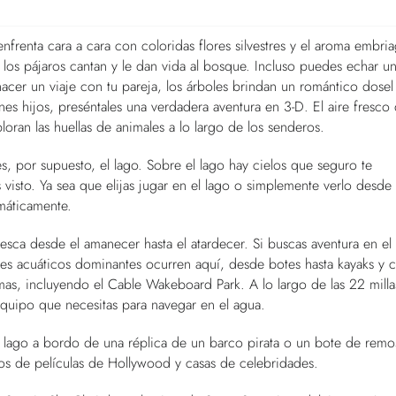
nfrenta cara a cara con coloridas flores silvestres y el aroma embri
y los pájaros cantan y le dan vida al bosque. Incluso puedes echar un
hacer un viaje con tu pareja, los árboles brindan un romántico dosel
nes hijos, preséntales una verdadera aventura en 3-D. El aire fresco 
loran las huellas de animales a lo largo de los senderos.
, por supuesto, el lago. Sobre el lago hay cielos que seguro te
isto. Ya sea que elijas jugar en el lago o simplemente verlo desde 
omáticamente.
pesca desde el amanecer hasta el atardecer. Si buscas aventura en el
es acuáticos dominantes ocurren aquí, desde botes hasta kayaks y 
mas, incluyendo el Cable Wakeboard Park. A lo largo de las 22 milla
equipo que necesitas para navegar en el agua.
el lago a bordo de una réplica de un barco pirata o un bote de remo
tos de películas de Hollywood y casas de celebridades.