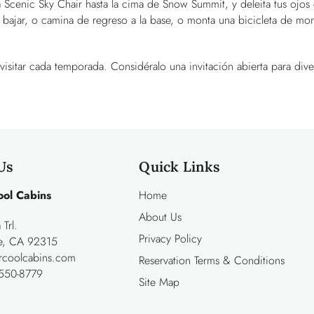
a Scenic Sky Chair hasta la cima de Snow Summit, y deleita tus ojos
ra bajar, o camina de regreso a la base, o monta una bicicleta de mo
isitar cada temporada. Considéralo una invitación abierta para diver
Us
Quick Links
ool Cabins
Home
About Us
Trl.
Privacy Policy
ke, CA 92315
rcoolcabins.com
Reservation Terms & Conditions
550-8779
Site Map